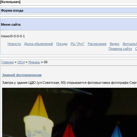
[
Котельнич
]
Форма входа
Меню сайта
/news/0-0-0-0-1
Новости
Доска объявлений
Погода
РЦ "Луч"
Расписания
Видео
Фотоаль
Правила сайта
С
Главная
»
2014
»
Январь
»
09
Зимний фотовернисаж
Завтра у здания ЦДО (ул.Советская, 93) открывается фотовыставка фотографа Сер