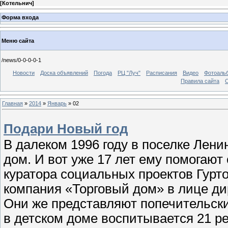
[
Котельнич
]
Форма входа
Меню сайта
/news/0-0-0-0-1
Новости
Доска объявлений
Погода
РЦ "Луч"
Расписания
Видео
Фотоаль
Правила сайта
С
Главная
»
2014
»
Январь
»
02
Подари Новый год
В далеком 1996 году в поселке Лен
дом. И вот уже 17 лет ему помогают
куратора социальных проектов Гурт
компания «Торговый дом» в лице д
Они же представляют попечительски
в детском доме воспитывается 21 ре