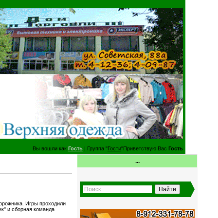
Вы вошли как
Гость
| Группа "
Гости
"Приветствую Вас
Гость
...
орожника. Игры проходили
ик" и сборная команда