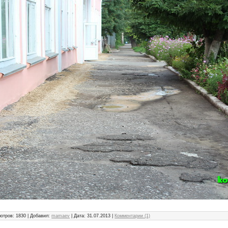
отров: 1830 | Добавил:
mamaev
| Дата:
31.07.2013
|
Комментарии (1)