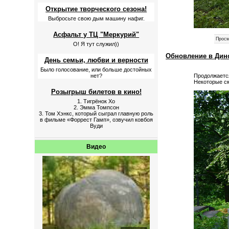
Открытие творческого сезона!
Выбросьте свою дым машину нафиг.
Асфальт у ТЦ "Меркурий"
Просм
О! Я тут служил))
Обновление в Дин
День семьи, любви и верности
Было голосование, или больше достойных
нет?
Продолжается
Некоторые с
Розыгрыш билетов в кино!
1. Тигрёнок Хо
2. Эмма Томпсон
3. Том Хэнкс, который сыграл главную роль
в фильме «Форрест Гамп», озвучил ковбоя
Вуди
Видео