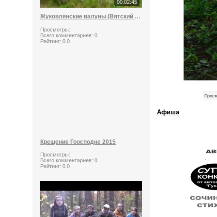
00:02:45
Жуковлянские валуны (Вятский стоунхендж)
Просмотры:
Всего комментариев:
0
Рейтинг:
0.0
Просм
Афиша
Крещение Гоосподне 2015
Просмотры:
Всего комментариев:
0
Рейтинг:
0.0