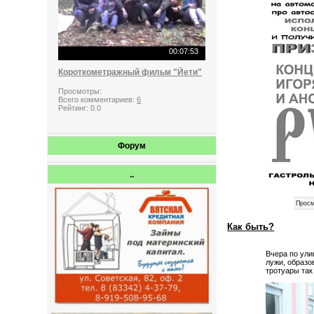
00:07:53
Короткометражный фильм "Йети"
Просмотры:
Всего комментариев:
6
Рейтинг:
0.0
Форум
..
Просм
Как быть?
Вчера по ули
лужи, образо
тротуары так