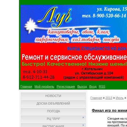
Главная
|
Мой профиль
|
Регистрация
|
Выход
|
Вход
|
RSS
НОВОСТИ
Главная
»
2013
»
Июль
»
ДОСКА ОБЪЯВЛЕНИЙ
Финал игр по мин
ПОГОДА
Сегодня на г
РЦ "ЛУЧ"
на протяжени
юношей. По и
РАСПИСАНИЯ