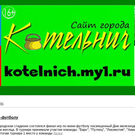
31
и-футболу
ородском стадионе состоялся финал игр по мини-футболу посвященный Дню железнод
и месяца. В турнире принимали участие команды: "Барс", "Путеец", "Локомотив", "Хим
тогам турнира 1 место у команды
Далее