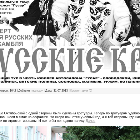
отров: 1042 | Добавил:
mamaev
| Дата:
31.07.2013
|
Комментарии (0)
це Октябрьской с одной стороны были сделаны тротуары. Теперь по тротуарам удобно 
вавшиеся в ямах на асфальте. Но скоро начнется учебный год, а с той стороны, где н
 и не отремонтированы. И никто бы не поднял панику
Далее