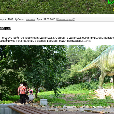
отров: 1687 | Добавил:
mamaev
| Дата:
31.07.2013
|
Комментарии (0)
опарке
 благоустройство территории Динопарка. Сегодня в Динопарк были привезены новые 
камейки уже установлены, в скором времени будут поставлены
Далее