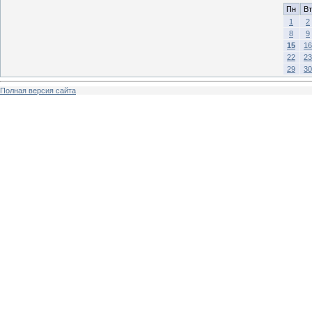
Пн
Вт
1
2
8
9
15
16
22
23
29
30
Полная версия сайта