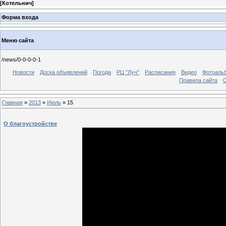
[
Котельнич
]
Форма входа
Меню сайта
/news/0-0-0-0-1
Новости
Доска объявлений
Погода
РЦ "Луч"
Расписания
Видео
Фотоаль
Правила сайта
С
Главная
»
2013
»
Июль
»
15
О благоустройстве