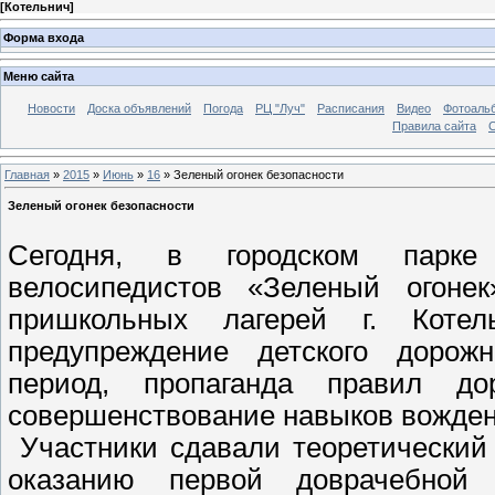
[
Котельнич
]
Форма входа
Меню сайта
Новости
Доска объявлений
Погода
РЦ "Луч"
Расписания
Видео
Фотоаль
Правила сайта
С
Главная
»
2015
»
Июнь
»
16
» Зеленый огонек безопасности
Зеленый огонек безопасности
Сегодня, в городском парке 
велосипедистов «Зеленый огоне
пришкольных лагерей г. Коте
предупреждение детского дорожн
период, пропаганда правил до
совершенствование навыков вожден
Участники сдавали теоретический
оказанию первой доврачебной