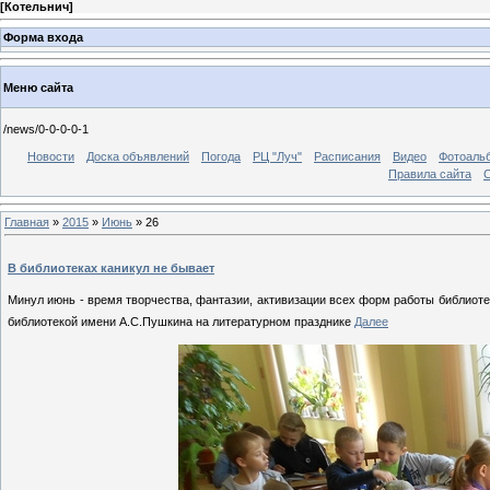
[
Котельнич
]
Форма входа
Меню сайта
/news/0-0-0-0-1
Новости
Доска объявлений
Погода
РЦ "Луч"
Расписания
Видео
Фотоаль
Правила сайта
С
Главная
»
2015
»
Июнь
»
26
В библиотеках каникул не бывает
Минул июнь - время творчества, фантазии, активизации всех форм работы библиот
библиотекой имени А.С.Пушкина на литературном празднике
Далее