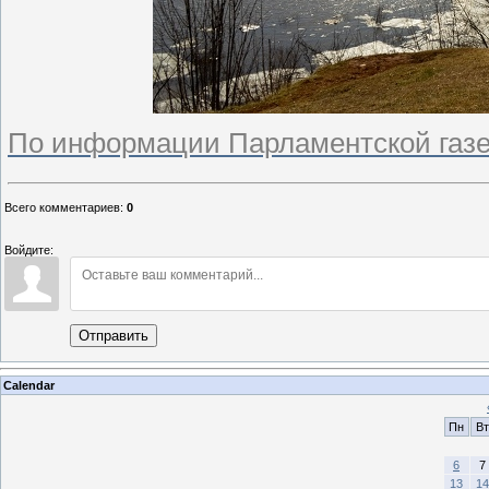
По информации Парламентской газ
Всего комментариев
:
0
Войдите:
Отправить
Calendar
Пн
Вт
6
7
13
14