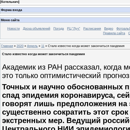
[
Котельнич
]
Форма входа
Меню сайта
Новости
Доска объявлений
Погода
РЦ "Луч"
Расписания
Видео
Фотоаль
Правила сайта
С
Главная
»
2020
»
Апрель
»
11
» Стало известно когда может закончиться пандемия
Стало известно когда может закончиться пандемия
Академик из РАН рассказал, когда м
это только оптимистический прогноз
Точных и научно обоснованных пр
спад эпидемия коронавируса, сей
говорят лишь предположения на э
существенно сократить этот сро
экстренных мер. Ведущий россий
Центрального НИИ эпидемиологи