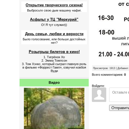
Открытие творческого сезона!
Выбросьте свою дым машину нафиг.
Асфальт у ТЦ "Меркурий"
О! Я тут служил))
День семьи, любви и верности
Было голосование, или больше достойных
нет?
Розыгрыш билетов в кино!
1. Тигрёнок Хо
2. Эмма Томпсон
3. Том Хэнкс, который сыграл главную роль
в фильме «Форрест Гамп», озвучил ковбоя
Просмотров
: 1913 |
Добавил
Вуди
Всего комментариев
:
0
Видео
Войдите:
Отправит