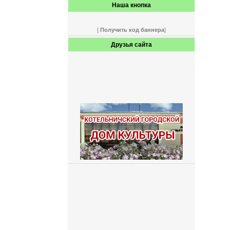
Наша кнопка
[
Получить код баннера
]
Друзья сайта