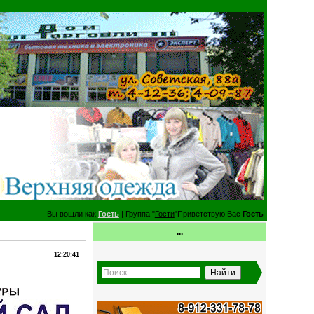
Вы вошли как
Гость
| Группа "
Гости
"Приветствую Вас
Гость
...
12:20:41