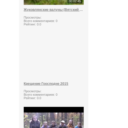
00:02:45
Жуковлянские валуны (Вятский стоунхендж)
Просмотры:
Всего комментариев:
0
Рейтинг:
0.0
Крещение Гоосподне 2015
Просмотры:
Всего комментариев:
0
Рейтинг:
0.0