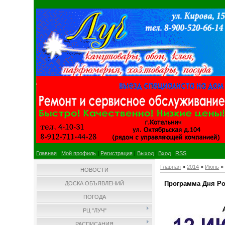
Главная
|
Мой профиль
|
Регистрация
|
Выход
|
Вход
|
RSS
Главная
»
2014
»
Июнь
»
НОВОСТИ
Программа Дня Ро
ДОСКА ОБЪЯВЛЕНИЙ
ПОГОДА
РЦ "ЛУЧ"
РАСПИСАНИЯ