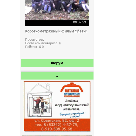
00:07:53
Короткометражный фильм "Йети"
Просмотры:
Всего комментариев:
6
Рейтинг:
0.0
Форум
..