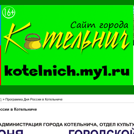
5
» Программа Дня России в Котельниче
ссии в Котельниче