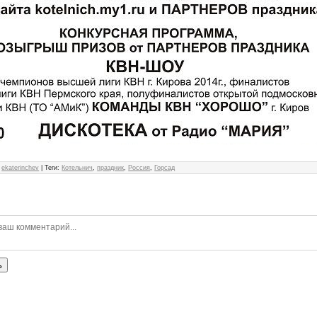
:
ekaterinchev
|
Теги
:
Котельнич
,
праздник
,
Россия
,
Горсад
ь