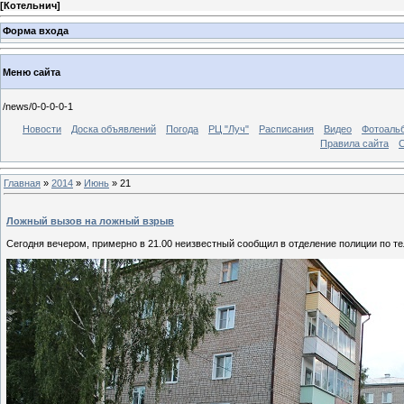
[
Котельнич
]
Форма входа
Меню сайта
/news/0-0-0-0-1
Новости
Доска объявлений
Погода
РЦ "Луч"
Расписания
Видео
Фотоаль
Правила сайта
С
Главная
»
2014
»
Июнь
»
21
Ложный вызов на ложный взрыв
Сегодня вечером, примерно в 21.00 неизвестный сообщил в отделение полиции по т