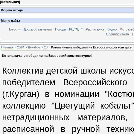
[
Котельнич
]
Форма входа
Меню сайта
Новости
Доска объявлений
Погода
РЦ "Луч"
Расписания
Видео
Фотоаль
Правила сайта
С
Главная
»
2014
»
Декабрь
»
28
» Котельничане победили на Всероссийском конкурсе!
Котельничане победили на Всероссийском конкурсе!
Коллектив детской школы искусс
победителем Всероссийского 
(г.Курган) в номинации "Кост
коллекцию "Цветущий кобальт
нетрадиционных материалов,
расписанной в ручной техни