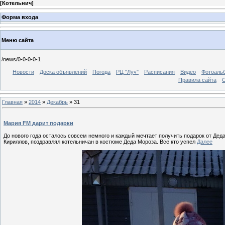
[
Котельнич
]
Форма входа
Меню сайта
/news/0-0-0-0-1
Новости
Доска объявлений
Погода
РЦ "Луч"
Расписания
Видео
Фотоаль
Правила сайта
С
Главная
»
2014
»
Декабрь
»
31
Мария FM дарит подарки
До нового года осталось совсем немного и каждый мечтает получить подарок от Деда
Кириллов, поздравлял котельничан в костюме Деда Мороза. Все кто успел
Далее