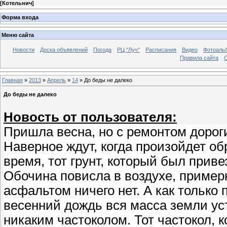
[
Котельнич
]
Форма входа
Меню сайта
Новости
Доска объявлений
Погода
РЦ "Луч"
Расписания
Видео
Фотоаль
Правила сайта
С
Главная
»
2013
»
Апрель
»
14
» До беды не далеко
До беды не далеко
Новость от пользователя:
Пришла весна, но с ремонтом дорог
Наверное ждут, когда произойдет о
время, тот грунт, который был приве
Обочина повисла в воздухе, примерн
асфальтом ничего нет. А как только
весенний дождь вся масса земли уст
никаким частоколом. Тот частокол, 