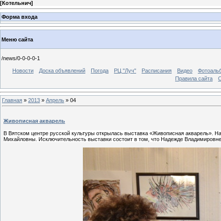
[
Котельнич
]
Форма входа
Меню сайта
/news/0-0-0-0-1
Новости
Доска объявлений
Погода
РЦ "Луч"
Расписания
Видео
Фотоаль
Правила сайта
С
Главная
»
2013
»
Апрель
»
04
Живописная акварель
В Вятском центре русской культуры открылась выставка «Живописная акварель». 
Михайловны. Исключительность выставки состоит в том, что Надежде Владимировне