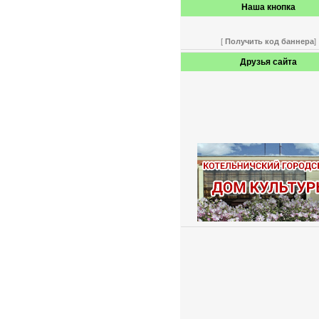
Наша кнопка
[
Получить код баннера
]
Друзья сайта