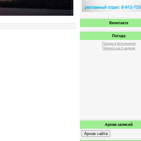
Вконтакте
Погода
Погода в Котельниче
Прогноз на 2 недели
Архив записей
Архив сайта