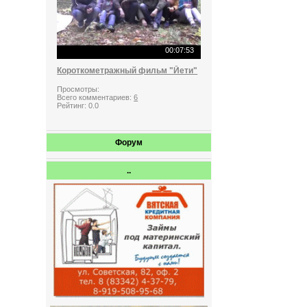
00:07:53
Короткометражный фильм "Йети"
Просмотры:
Всего комментариев:
6
Рейтинг:
0.0
Форум
..