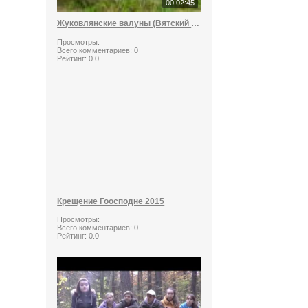
00:02:45
Жуковлянские валуны (Вятский стоунхендж)
Просмотры:
Всего комментариев:
0
Рейтинг:
0.0
Крещение Гоосподне 2015
Просмотры:
Всего комментариев:
0
Рейтинг:
0.0