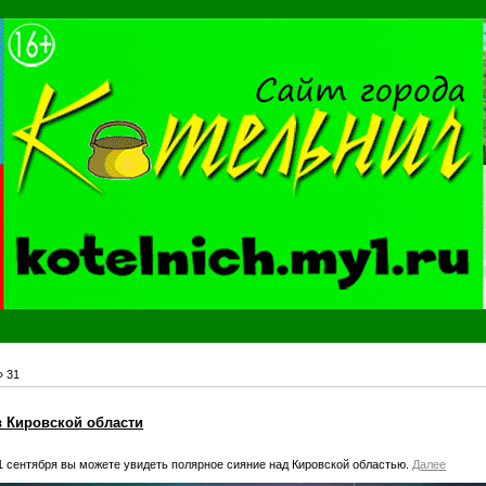
»
31
в Кировской области
 1 сентября вы можете увидеть полярное сияние над Кировской областью.
Далее