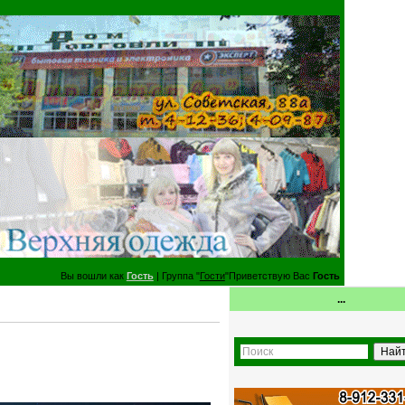
Вы вошли как
Гость
| Группа "
Гости
"Приветствую Вас
Гость
...