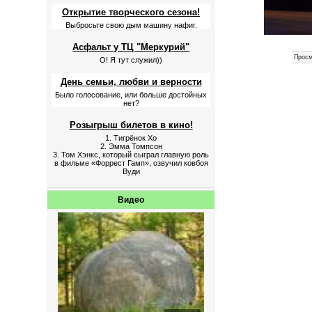
Открытие творческого сезона!
Выбросьте свою дым машину нафиг.
Асфальт у ТЦ "Меркурий"
Просм
О! Я тут служил))
День семьи, любви и верности
Было голосование, или больше достойных
нет?
Розыгрыш билетов в кино!
1. Тигрёнок Хо
2. Эмма Томпсон
3. Том Хэнкс, который сыграл главную роль
в фильме «Форрест Гамп», озвучил ковбоя
Вуди
Видео