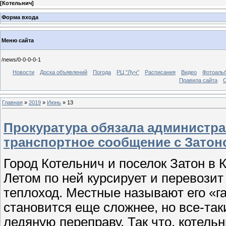
[
Котельнич
]
Форма входа
Меню сайта
/news/0-0-0-0-1
Новости
Доска объявлений
Погода
РЦ "Луч"
Расписания
Видео
Фотоаль
Правила сайта
С
Главная
»
2019
»
Июнь
»
13
Прокуратура обязала администр
транспортное сообщение с Затон
Город Котельнич и поселок Затон в 
Летом по ней курсирует и перевозит
теплоход. Местные называют его «г
становится еще сложнее, но все-так
ледяную переправу. Так что, котельн