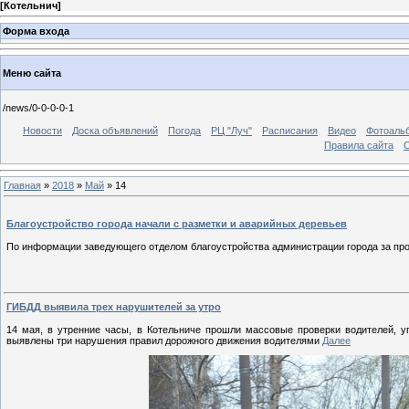
[
Котельнич
]
Форма входа
Меню сайта
/news/0-0-0-0-1
Новости
Доска объявлений
Погода
РЦ "Луч"
Расписания
Видео
Фотоаль
Правила сайта
С
Главная
»
2018
»
Май
»
14
Благоустройство города начали с разметки и аварийных деревьев
По информации заведующего отделом благоустройства администрации города за пр
ГИБДД выявила трех нарушителей за утро
14 мая, в утренние часы, в Котельниче прошли массовые проверки водителей, 
выявлены три нарушения правил дорожного движения водителями
Далее