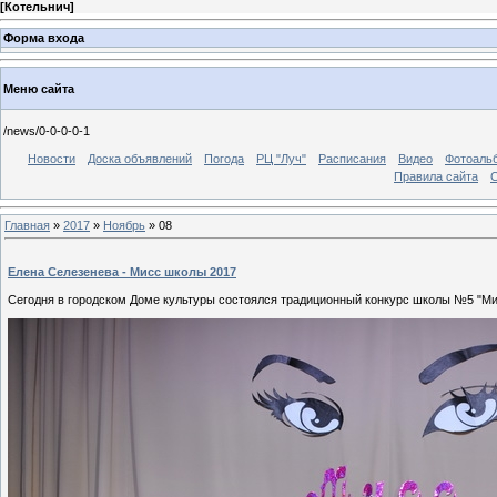
[
Котельнич
]
Форма входа
Меню сайта
/news/0-0-0-0-1
Новости
Доска объявлений
Погода
РЦ "Луч"
Расписания
Видео
Фотоаль
Правила сайта
С
Главная
»
2017
»
Ноябрь
»
08
Елена Селезенева - Мисс школы 2017
Сегодня в городском Доме культуры состоялся традиционный конкурс школы №5 "Ми