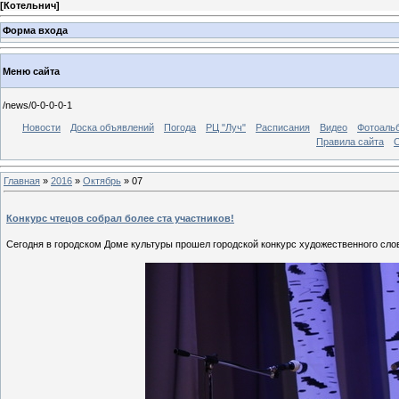
[
Котельнич
]
Форма входа
Меню сайта
/news/0-0-0-0-1
Новости
Доска объявлений
Погода
РЦ "Луч"
Расписания
Видео
Фотоаль
Правила сайта
С
Главная
»
2016
»
Октябрь
»
07
Конкурс чтецов собрал более ста участников!
Сегодня в городском Доме культуры прошел городской конкурс художественного сло