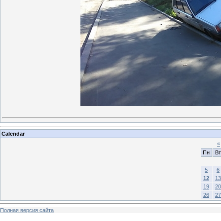
Calendar
«
Пн
Вт
5
6
12
13
19
20
26
27
Полная версия сайта