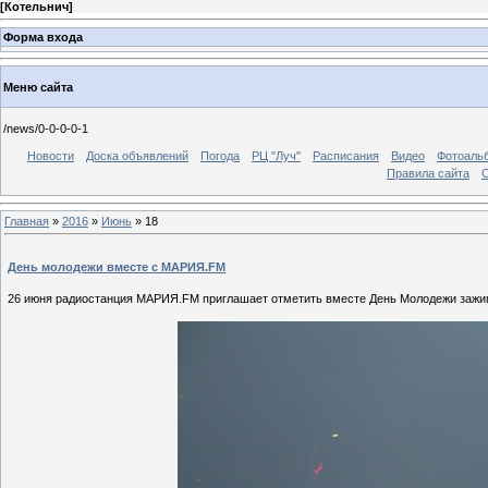
[
Котельнич
]
Форма входа
Меню сайта
/news/0-0-0-0-1
Новости
Доска объявлений
Погода
РЦ "Луч"
Расписания
Видео
Фотоаль
Правила сайта
С
Главная
»
2016
»
Июнь
»
18
День молодежи вместе с МАРИЯ.FM
26 июня радиостанция МАРИЯ.FM приглашает отметить вместе День Молодежи зажиг