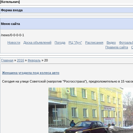
[
Котельнич
]
Форма входа
Меню сайта
/news/0-0-0-0-1
Новости
Доска объявлений
Погода
РЦ "Луч"
Расписания
Видео
Фотоаль
Правила сайта
С
Главная
»
2016
»
Февраль
»
20
Женщина угодила под колеса авто
Сегодня на улице Советской (напротив "Росгосстраха"), предположительно в 15 ча