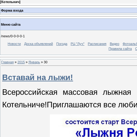
[
Котельнич
]
Форма входа
Меню сайта
/news/0-0-0-0-1
Новости
Доска объявлений
Погода
РЦ "Луч"
Расписания
Видео
Фотоаль
Правила сайта
С
Главная
»
2015
»
Январь
»
30
Вставай на лыжи!
Всероссийская массовая лыжная 
Котельниче!Приглашаются все люби