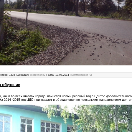
отров: 1335 | Добавил:
ekaterinchev
| Дата:
19.08.2014
|
Комментарии (0)
а обучение
, как и во всех школах города, начнется новый учебный год в Центре дополнительного
На 2014 -2015 год ЦДО приглашает в объединения по нескольким направлениям деяте