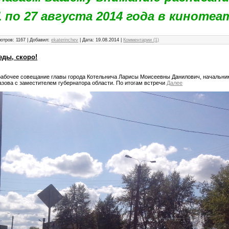
1 по 27 августа 2014 года в кинотеа
отров: 1167 | Добавил:
ekaterinchev
| Дата:
19.08.2014
|
Комментарии (1)
еды, скоро!
абочее совещание главы города Котельнича Ларисы Моисеевны Данилович, начальник
зова с заместителем губернатора области. По итогам встречи
Далее