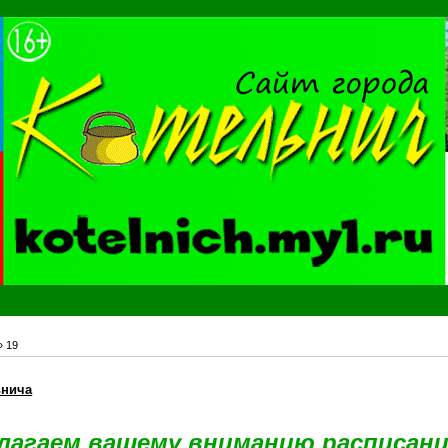
»
19
ьнича
лагаем вашему вниманию расписан