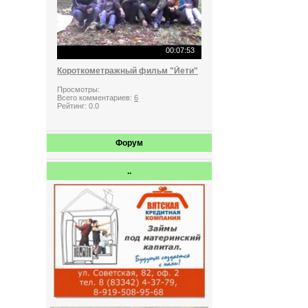
00:07:53
Короткометражный фильм "Йети"
Просмотры:
Всего комментариев:
6
Рейтинг:
0.0
Форум
..