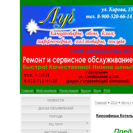
Главная
|
Мой профиль
|
Регистрация
|
Выход
|
Вход
|
RSS
НОВОСТИ
Главная
»
2014
»
Август
ДОСКА ОБЪЯВЛЕНИЙ
Киноафиша Котел
ПОГОДА
РЦ "ЛУЧ"
Пред
РАСПИСАНИЯ