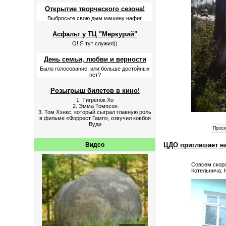
Открытие творческого сезона!
Выбросьте свою дым машину нафиг.
Асфальт у ТЦ "Меркурий"
О! Я тут служил))
День семьи, любви и верности
Было голосование, или больше достойных
нет?
Розыгрыш билетов в кино!
1. Тигрёнок Хо
2. Эмма Томпсон
3. Том Хэнкс, который сыграл главную роль
в фильме «Форрест Гамп», озвучил ковбоя
Вуди
Просм
ЦДО приглашает н
Видео
Совсем скоро
Котельнича. 