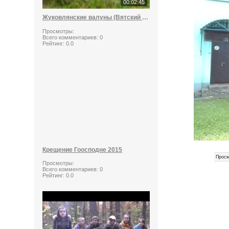
00:02:45
Жуковлянские валуны (Вятский стоунхендж)
Просмотры:
Всего комментариев:
0
Рейтинг:
0.0
Крещение Гоосподне 2015
Просм
Просмотры:
Всего комментариев:
0
Рейтинг:
0.0