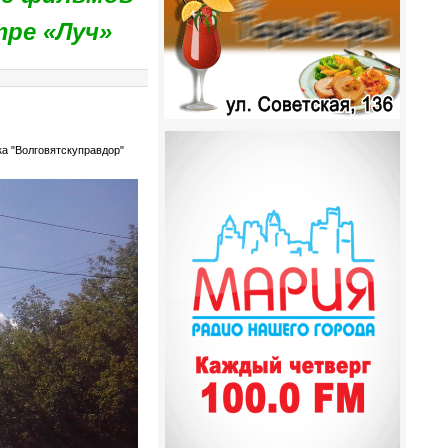
тре «Луч»
а "Волговятскуправдор"