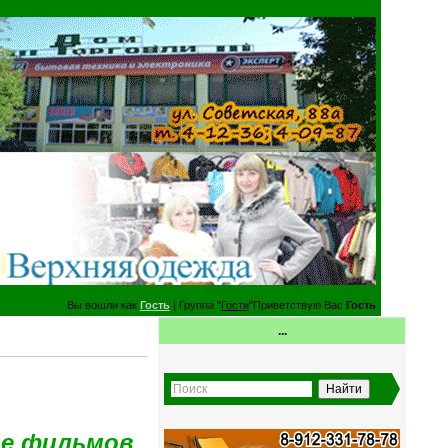
Вы вошли как
Гость
| Группа "
Гости
"Приветствую Вас
Гость
...
ие фильмов