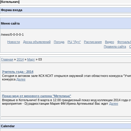
[
Котельнич
]
Форма входа
Меню сайта
/news/0-0-0-0-1
Новости
Доска объявлений
Погода
РЦ "Луч"
Расписания
Видео
Фотоаль
Правила сайта
С
Главная
»
2014
»
Март
»
03
Учитель года - 2014
Сегодня в актовом зале КСК КСХТ открылся окружной этап областного конкурса "Учит
конкурса
Далее
Показ мод от мехового салона "Метелица"
Впервые в Котельниче! 8 марта в 12.00 грандиозный показ мод коллекции 2014 года 
мероприятия - Dj радиостанции Мария ФМ Ирина Артемьева! Вас ждет
Далее
Calendar