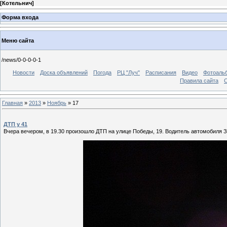
[
Котельнич
]
Форма входа
Меню сайта
/news/0-0-0-0-1
Новости
Доска объявлений
Погода
РЦ "Луч"
Расписания
Видео
Фотоаль
Правила сайта
С
Главная
»
2013
»
Ноябрь
»
17
ДТП у 41
Вчера вечером, в 19.30 произошло ДТП на улице Победы, 19. Водитель автомобиля 