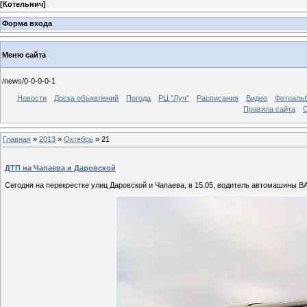
[
Котельнич
]
Форма входа
Меню сайта
/news/0-0-0-0-1
Новости
Доска объявлений
Погода
РЦ "Луч"
Расписания
Видео
Фотоаль
Правила сайта
С
Главная
»
2013
»
Октябрь
»
21
ДТП на Чапаева и Даровской
Сегодня на перекрестке улиц Даровской и Чапаева, в 15.05, водитель автомашины