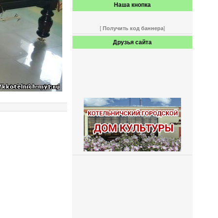
Наша кнопка
[
Получить код баннера
]
Друзья сайта