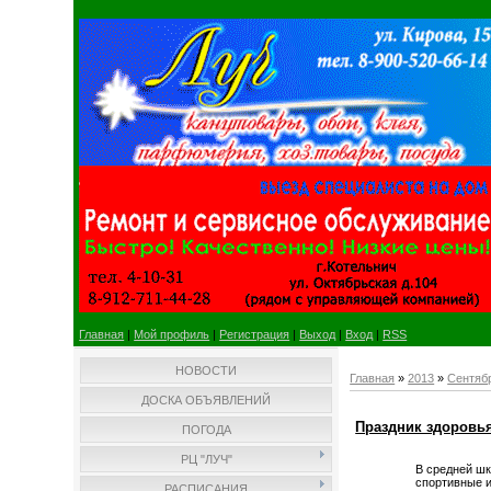
Главная
|
Мой профиль
|
Регистрация
|
Выход
|
Вход
|
RSS
НОВОСТИ
Главная
»
2013
»
Сентяб
ДОСКА ОБЪЯВЛЕНИЙ
Праздник здоровь
ПОГОДА
РЦ "ЛУЧ"
В средней шк
спортивные и
РАСПИСАНИЯ