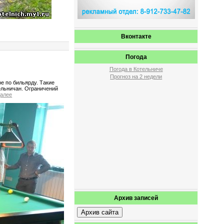
Вконтакте
Погода
Погода в Котельниче
Прогноз на 2 недели
е по бильярду. Такие
тельничан. Ограничений
алее
Архив записей
Архив сайта