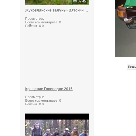
00:02:45
Жуковлянские валуны (Вятский стоунхендж)
Просмотры:
Всего комментариев:
0
Рейтинг:
0.0
Просм
Крещение Гоосподне 2015
Просмотры:
Всего комментариев:
0
Рейтинг:
0.0