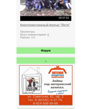
00:07:53
Короткометражный фильм "Йети"
Просмотры:
Всего комментариев:
6
Рейтинг:
0.0
Форум
..