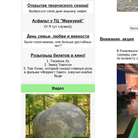
Открытие творческого сезона!
Выбросьте свою дым машину нафиг.
Асфальт у ТЦ "Меркурий"
О! Я тут служил))
Просм
День семьи, любви и верности
Внимание, акция
Было голосование, или больше достойных
нет?
В Развлекате
турниры уже 
Розыгрыш билетов в кино!
по возрасту 
1. Тигрёнок Хо
2. Эмма Томпсон
3. Том Хэнкс, который сыграл главную роль
в фильме «Форрест Гамп», озвучил ковбоя
Вуди
Видео