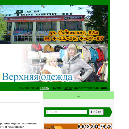
Вы вошли как
Гость
| Группа "
Гости
"Приветствую Вас
Гость
...
Миршины ждали различные
есте с классными