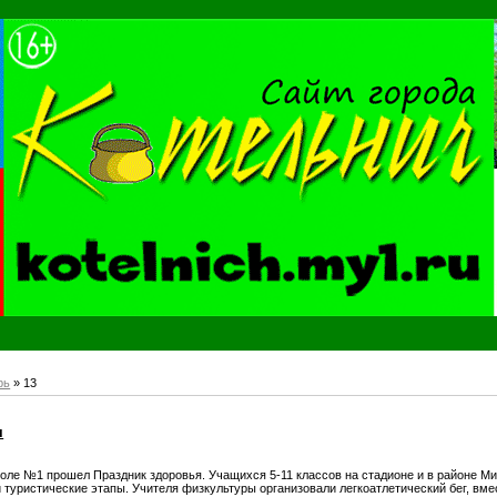
рь
»
13
я
оле №1 прошел Праздник здоровья. Учащихся 5-11 классов на стадионе и в районе 
 туристические этапы. Учителя физкультуры организовали легкоатлетический бег, вм