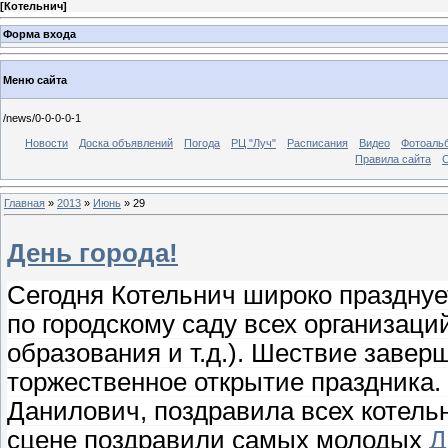
[
Котельнич
]
Форма входа
Меню сайта
/news/0-0-0-0-1
Новости
Доска объявлений
Погода
РЦ "Луч"
Расписания
Видео
Фотоаль
Правила сайта
С
Главная
»
2013
»
Июнь
»
29
День города!
Сегодня Котельнич широко празднуе
по городскому саду всех организаци
образования и т.д.). Шествие завер
торжественное открытие праздника.
Данилович, поздравила всех котельн
сцене поздравили самых молодых
Д