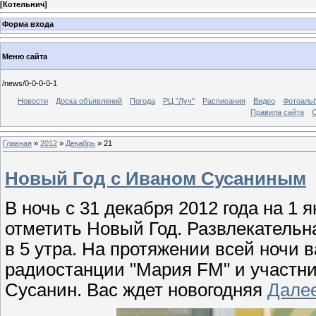
[
Котельнич
]
Форма входа
Меню сайта
/news/0-0-0-0-1
Новости
Доска объявлений
Погода
РЦ "Луч"
Расписания
Видео
Фотоаль
Правила сайта
С
Главная
»
2012
»
Декабрь
»
21
Новый Год с Иваном Сусаниным
В ночь с 31 декабря 2012 года на 1 
отметить Новый Год. Развлекательна
в 5 утра. На протяжении всей ночи 
радиостанции "Мария
FM
" и участн
Сусанин. Вас ждет новогодняя
Дале