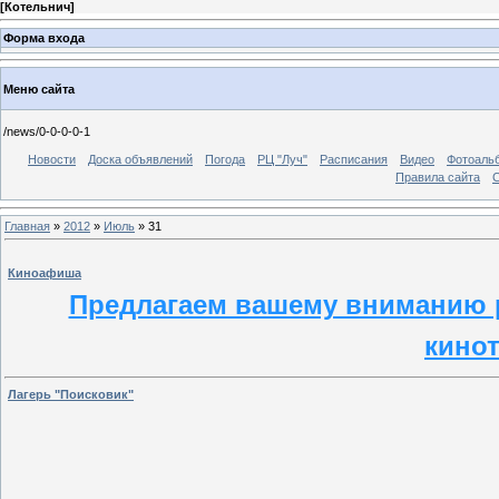
[
Котельнич
]
Форма входа
Меню сайта
/news/0-0-0-0-1
Новости
Доска объявлений
Погода
РЦ "Луч"
Расписания
Видео
Фотоаль
Правила сайта
С
Главная
»
2012
»
Июль
»
31
Киноафиша
Предлагаем вашему вниманию р
кинот
Лагерь "Поисковик"