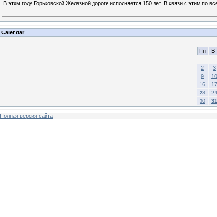
В этом году Горьковской Железной дороге исполняется 150 лет. В связи с этим по в
Calendar
Пн
Вт
2
3
9
10
16
17
23
24
30
31
Полная версия сайта