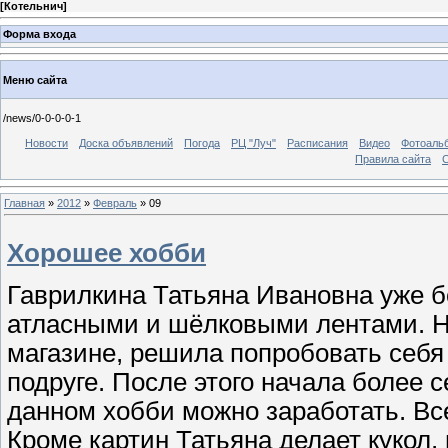
[
Котельнич
]
Форма входа
Меню сайта
/news/0-0-0-0-1
Новости
Доска объявлений
Погода
РЦ "Луч"
Расписания
Видео
Фотоаль
Правила сайта
С
Главная
»
2012
»
Февраль
»
09
Хорошее хобби
Гаврилкина Татьяна Ивановна уже 
атласными и шёлковыми лентами. На
магазине, решила попробовать себя
подруге. После этого начала более с
данном хобби можно заработать. Все
Кроме картин Татьяна делает кукол,