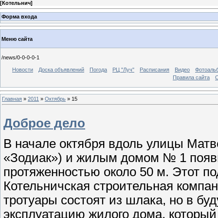
[
Котельнич
]
Форма входа
Меню сайта
/news/0-0-0-0-1
Новости
Доска объявлений
Погода
РЦ "Луч"
Расписания
Видео
Фотоаль
Правила сайта
С
Главная
»
2011
»
Октябрь
»
15
Доброе дело
В начале октября вдоль улицы Матв
«Зодиак») и жилым домом № 1 появ
протяженностью около 50 м. Этот п
Котельничская строительная компан
тротуары состоят из шлака, но в бу
эксплуатацию жилого дома, который