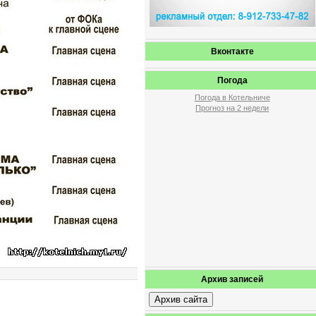
Вконтакте
Погода
Погода в Котельниче
Прогноз на 2 недели
Архив записей
Архив сайта