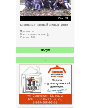
00:07:53
Короткометражный фильм "Йети"
Просмотры:
Всего комментариев:
6
Рейтинг:
0.0
Форум
..