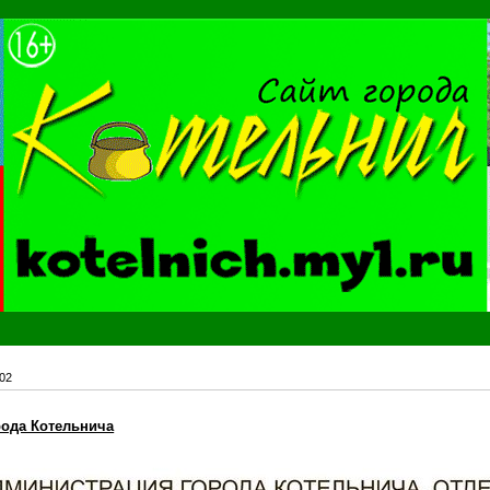
02
рода Котельнича