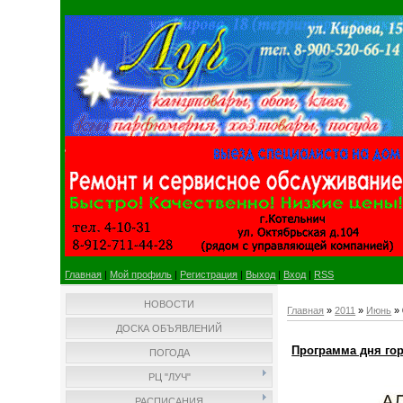
Главная
|
Мой профиль
|
Регистрация
|
Выход
|
Вход
|
RSS
НОВОСТИ
Главная
»
2011
»
Июнь
»
ДОСКА ОБЪЯВЛЕНИЙ
Программа дня го
ПОГОДА
РЦ "ЛУЧ"
РАСПИСАНИЯ