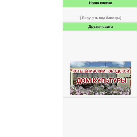
Наша кнопка
[
Получить код баннера
]
Друзья сайта