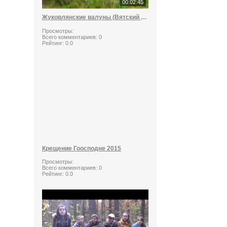
00:02:45
Жуковлянские валуны (Вятский стоунхендж)
Просмотры:
Всего комментариев:
0
Рейтинг:
0.0
Крещение Гоосподне 2015
Просмотры:
Всего комментариев:
0
Рейтинг:
0.0