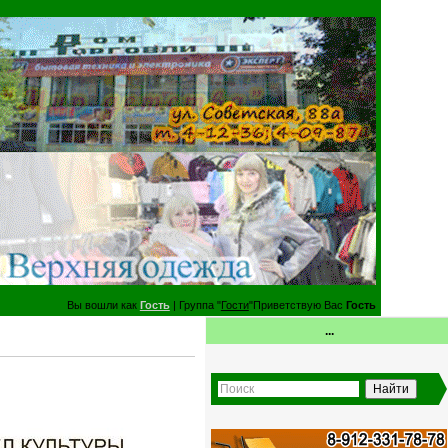
Вы вошли как
Гость
| Группа "
Гости
"Приветствую Вас
Гость
...