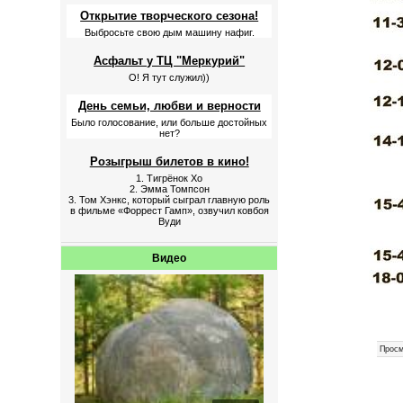
Открытие творческого сезона!
Выбросьте свою дым машину нафиг.
Асфальт у ТЦ "Меркурий"
О! Я тут служил))
День семьи, любви и верности
Было голосование, или больше достойных
нет?
Розыгрыш билетов в кино!
1. Тигрёнок Хо
2. Эмма Томпсон
3. Том Хэнкс, который сыграл главную роль
в фильме «Форрест Гамп», озвучил ковбоя
Вуди
Видео
Просм