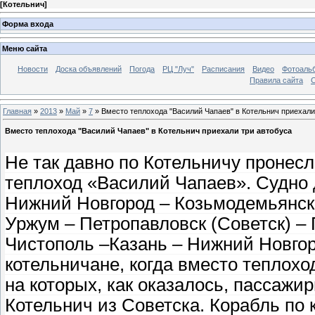
[
Котельнич
]
Форма входа
Меню сайта
Новости
Доска объявлений
Погода
РЦ "Луч"
Расписания
Видео
Фотоаль
Правила сайта
С
Главная
»
2013
»
Май
»
7
» Вместо теплохода "Василий Чапаев" в Котельнич приехали
Вместо теплохода "Василий Чапаев" в Котельнич приехали три автобуса
Не так давно по Котельничу пронесл
теплоход «Василий Чапаев». Судно
Нижний Новгород – Козьмодемьянск 
Уржум – Петропавловск (Советск) – 
Чистополь –Казань – Нижний Новгор
котельничане, когда вместо теплохо
на которых, как оказалось, пассажи
Котельнич из Советска. Корабль по 