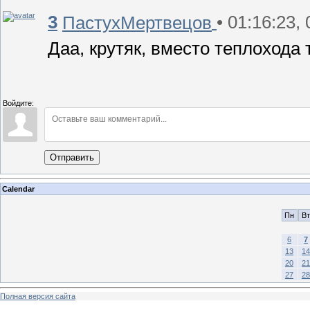
3
• 01:16:23,
ПастухМертвецов
Даа, крутяк, вместо теплохода 
Войдите:
Отправить
Calendar
Пн
Вт
6
7
13
14
20
21
27
28
Полная версия сайта