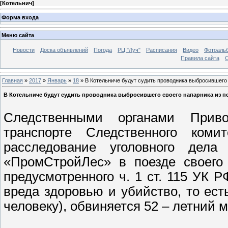
[
Котельнич
]
Форма входа
Меню сайта
Новости
Доска объявлений
Погода
РЦ "Луч"
Расписания
Видео
Фотоаль
Правила сайта
С
Главная
»
2017
»
Январь
»
18
» В Котельниче будут судить проводника выбросившего 
В Котельниче будут судить проводника выбросившего своего напарника из п
Следственными органами Приво
транспорте Следственного коми
расследование уголовного дел
«ПромСтройЛес» в поезде своего 
предусмотренного ч. 1 ст. 115 УК Р
вреда здоровью и убийство, то ес
человеку), обвиняется 52 – летний