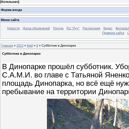
[
Котельнич
]
Форма входа
Меню сайта
Новости
Доска объявлений
Погода
РЦ "Луч"
Расписания
Видео
Фотоаль
Правила сайта
С
Главная
»
2013
»
Май
»
8
» Субботник в Динопарке
Субботник в Динопарке
В Динопарке прошёл субботник. Убо
С.А.М.И. во главе с Татьяной
Яненко
площадь Динопарка, но всё ещё нуж
пребывание на территории Динопар