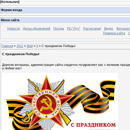
[
Котельнич
]
Форма входа
Меню сайта
Новости
Доска объявлений
Погода
РЦ "Луч"
Расписания
Видео
Фотоаль
Правила сайта
С
Главная
»
2011
»
Май
»
9
» С праздником Победы!
С праздником Победы!
Дорогие ветераны, администрация сайта сердечно поздравляет вас с великим празд
и любим вас!