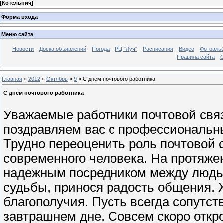
[
Котельнич
]
Форма входа
Меню сайта
Новости
Доска объявлений
Погода
РЦ "Луч"
Расписания
Видео
Фотоаль
Правила сайта
С
Главная
»
2012
»
Октябрь
»
9
» С днём почтового работника
С днём почтового работника
Уважаемые работники почтовой связ
поздравляем вас с профессиональн
Трудно переоценить роль почтовой 
современного человека. На протяже
надежным посредником между людьм
судьбы, принося радость общения. 
благополучия. Пусть всегда сопутст
завтрашнем дне. Совсем скоро откр