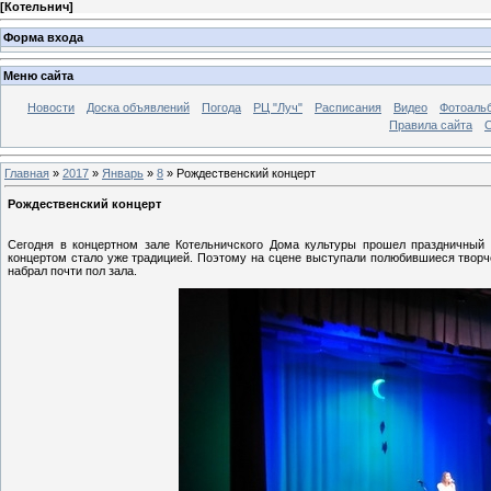
[
Котельнич
]
Форма входа
Меню сайта
Новости
Доска объявлений
Погода
РЦ "Луч"
Расписания
Видео
Фотоаль
Правила сайта
С
Главная
»
2017
»
Январь
»
8
» Рождественский концерт
Рождественский концерт
Сегодня в концертном зале Котельничского Дома культуры прошел праздничный 
концертом стало уже традицией. Поэтому на сцене выступали полюбившиеся творчес
набрал почти пол зала.