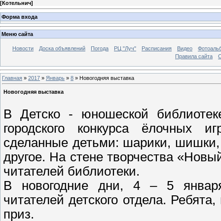
[
Котельнич
]
Форма входа
Меню сайта
Новости
Доска объявлений
Погода
РЦ "Луч"
Расписания
Видео
Фотоаль
Правила сайта
С
Главная
»
2017
»
Январь
»
8
» Новогодняя выставка
Новогодняя выставка
В Детско - юношеской библиотек
городского конкурса ёлочных и
сделанные детьми: шарики, шишки, 
другое. На стене творчества «Новый
читателей библиотеки.
В новогодние дни, 4 – 5 января
читателей детского отдела. Ребята
приз.