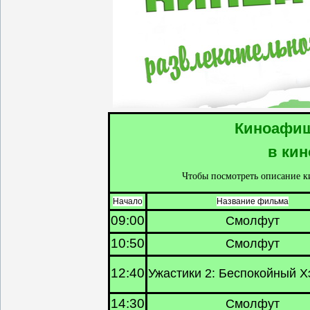
Киноафиша
в кин
Чтобы посмотреть описание к
Начало
Название фильма
09:00
Смолфут
10:50
Смолфут
12:40
Ужастики 2: Беспокойный 
14:30
Смолфут