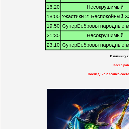
16:20
Несокрушимый
18:00
Ужастики 2: Беспокойный 
19:50
СуперБобровы народные м
21:30
Несокрушимый
23:10
СуперБобровы народные м
В пятницу с
Касса раб
Последние 2 сеанса состо