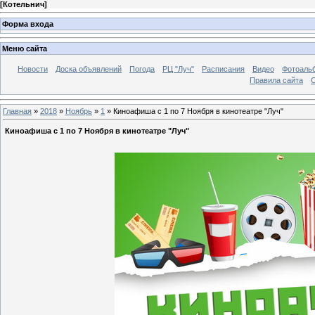
[
Котельнич
]
Форма входа
Меню сайта
Новости
Доска объявлений
Погода
РЦ "Луч"
Расписания
Видео
Фотоаль
Правила сайта
С
Главная
»
2018
»
Ноябрь
»
1
» Киноафиша c 1 по 7 Ноября в кинотеатре "Луч"
Киноафиша c 1 по 7 Ноября в кинотеатре "Луч"