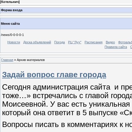
[
Котельнич
]
Форма входа
Меню сайта
/news/0-0-0-0-1
Новости
Доска объявлений
Погода
РЦ "Луч"
Расписания
Видео
Фотоаль
Правила сайта
С
Главная
»
Архив материалов
Задай вопрос главе города
Сегодня администрация сайта
и пр
тоже…» встречались с главой город
Моисеевной. У вас есть уникальная 
который она ответит в 5 выпуске «
Вопросы писать в комментариях к нов